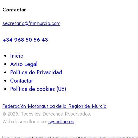
facebook-
twitter-
dribble-
instagram
Contactar
1
x
new
secretaria@fmrmurcia.com
+34 968 50 56 43
Inicio
Aviso Legal
Política de Privacidad
Contactar
Política de cookies (UE)
Federación Motonautica de la Región de Murcia
© 2026. Todos los Derechos Reservados.
Web desarrollada por
sysonline.es