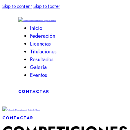
Skip to content
Skip to footer
Inicio
Federación
Licencias
Titulaciones
Resultados
Galería
Eventos
facebook-
twitter-
dribble-
instagram
CONTACTAR
1
x
new
facebook-
twitter-
dribble-
instagram
CONTACTAR
1
x
new