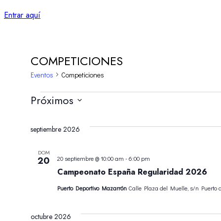
Entrar aquí
COMPETICIONES
Eventos
Competiciones
EVENTOS
Próximos
Selecciona
la
septiembre 2026
fecha.
DOM
20
20 septiembre @ 10:00 am
-
6:00 pm
Campeonato España Regularidad 2026
Puerto Deportivo Mazarrón
Calle Plaza del Muelle, s/n Puerto
octubre 2026