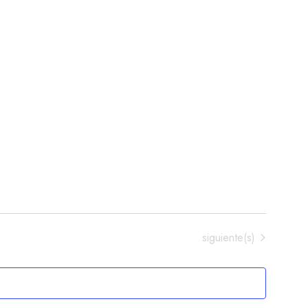
EVENT
Eventos
siguiente(s)