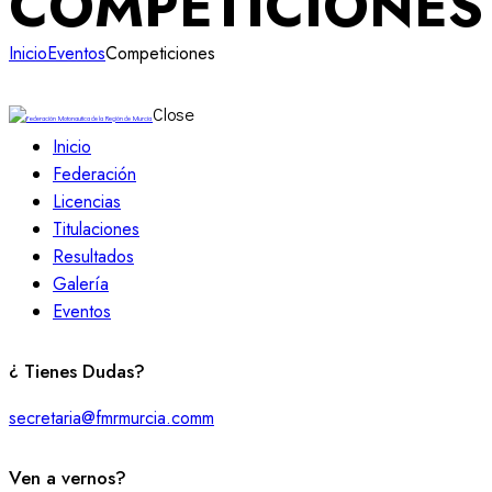
COMPETICIONES
Inicio
Eventos
Competiciones
Close
Inicio
Federación
Licencias
Titulaciones
Resultados
Galería
Eventos
facebook-
twitter-
dribble-
instagram
¿ Tienes Dudas?
1
x
new
secretaria@fmrmurcia.comm
Ven a vernos?