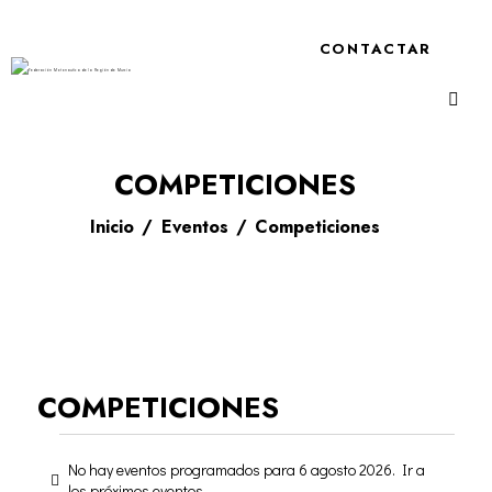
CONTACTAR
COMPETICIONES
Inicio
Eventos
Competiciones
COMPETICIONES
No hay eventos programados para 6 agosto 2026. Ir a
A
los
próximos eventos
.