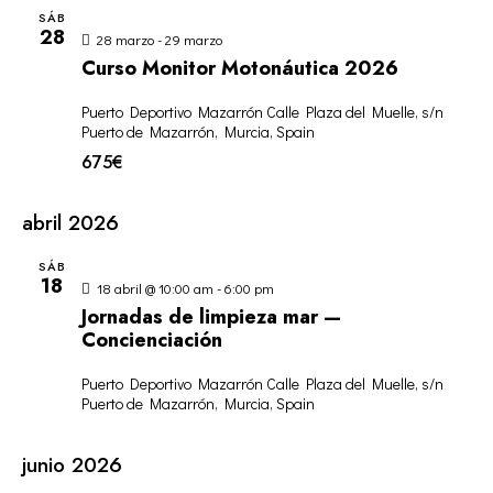
a
G
e
a
SÁB
G
r
28
A
c
28 marzo
-
29 marzo
A
Curso Monitor Motonáutica 2026
C
c
C
I
i
I
Puerto Deportivo Mazarrón
Calle Plaza del Muelle, s/n
Ó
o
Puerto de Mazarrón, Murcia, Spain
Ó
N
n
675€
N
D
a
D
E
l
abril 2026
E
V
a
B
I
f
SÁB
S
e
Ú
18
18 abril @ 10:00 am
-
6:00 pm
T
c
S
Jornadas de limpieza mar —
A
h
Q
Concienciación
S
a
U
D
.
Puerto Deportivo Mazarrón
Calle Plaza del Muelle, s/n
E
Puerto de Mazarrón, Murcia, Spain
E
D
E
A
junio 2026
V
Y
E