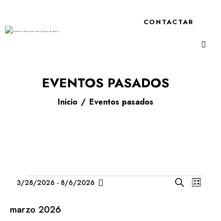
CONTACTAR
EVENTOS PASADOS
Inicio
Eventos pasados
N
N
3/28/2026
 - 
8/6/2026
B
L
A
S
A
u
i
V
s
e
V
s
marzo 2026
c
E
l
E
t