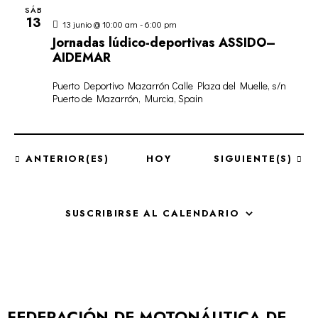
V
SÁB
N
13
13 junio @ 10:00 am
-
6:00 pm
I
T
Jornadas lúdico-deportivas ASSIDO–
S
O
AIDEMAR
T
A
Puerto Deportivo Mazarrón
Calle Plaza del Muelle, s/n
Puerto de Mazarrón, Murcia, Spain
S
D
E
E
EVENTOS
EVENTOS
ANTERIOR(ES)
HOY
SIGUIENTE(S)
V
E
N
SUSCRIBIRSE AL CALENDARIO
T
O
S
FEDERACIÓN DE MOTONÁUTICA DE