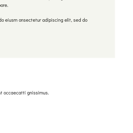
bore.
do eiusm onsectetur adipiscing elit, sed do
nt occaecatti gnissimus.