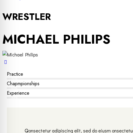
WRESTLER
MICHAEL PHILIPS
Practice
80%
Chapmpionships
90%
Experience
88%
Q
onsectetur adipiscing elit, sed do eiusm onsectetur