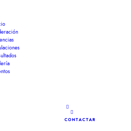
cio
deración
encias
ulaciones
ultados
ería
ntos
CONTACTAR