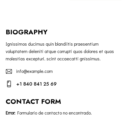
BIOGRAPHY
Ignissimos ducimus quin blandiitis praesentium
voluptatem deleniti atque corrupti quos dolores et quas
molestias excepturi. scint occaecatti gnissimus.
info@example.com
E-
+1 840 841 25 69
m
Ph
ail:
on
CONTACT FORM
e:
Error:
Formulario de contacto no encontrado.